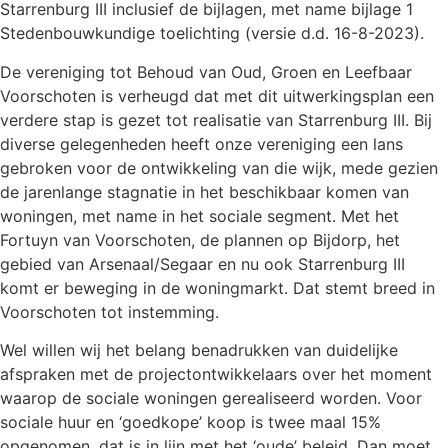
Starrenburg III inclusief de bijlagen, met name bijlage 1
Stedenbouwkundige toelichting (versie d.d. 16-8-2023).
De vereniging tot Behoud van Oud, Groen en Leefbaar
Voorschoten is verheugd dat met dit uitwerkingsplan een
verdere stap is gezet tot realisatie van Starrenburg III. Bij
diverse gelegenheden heeft onze vereniging een lans
gebroken voor de ontwikkeling van die wijk, mede gezien
de jarenlange stagnatie in het beschikbaar komen van
woningen, met name in het sociale segment. Met het
Fortuyn van Voorschoten, de plannen op Bijdorp, het
gebied van Arsenaal/Segaar en nu ook Starrenburg III
komt er beweging in de woningmarkt. Dat stemt breed in
Voorschoten tot instemming.
Wel willen wij het belang benadrukken van duidelijke
afspraken met de projectontwikkelaars over het moment
waarop de sociale woningen gerealiseerd worden. Voor
sociale huur en ‘goedkope’ koop is twee maal 15%
opgenomen, dat is in lijn met het ‘oude’ beleid. Dan moet