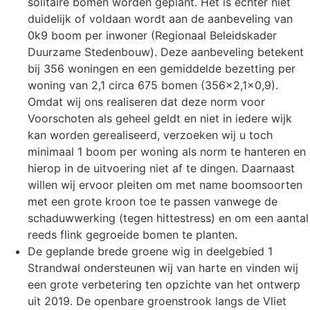
solitaire bomen worden geplant. Het is echter niet
duidelijk of voldaan wordt aan de aanbeveling van
0k9 boom per inwoner (Regionaal Beleidskader
Duurzame Stedenbouw). Deze aanbeveling betekent
bij 356 woningen en een gemiddelde bezetting per
woning van 2,1 circa 675 bomen (356×2,1×0,9).
Omdat wij ons realiseren dat deze norm voor
Voorschoten als geheel geldt en niet in iedere wijk
kan worden gerealiseerd, verzoeken wij u toch
minimaal 1 boom per woning als norm te hanteren en
hierop in de uitvoering niet af te dingen. Daarnaast
willen wij ervoor pleiten om met name boomsoorten
met een grote kroon toe te passen vanwege de
schaduwwerking (tegen hittestress) en om een aantal
reeds flink gegroeide bomen te planten.
De geplande brede groene wig in deelgebied 1
Strandwal ondersteunen wij van harte en vinden wij
een grote verbetering ten opzichte van het ontwerp
uit 2019. De openbare groenstrook langs de Vliet