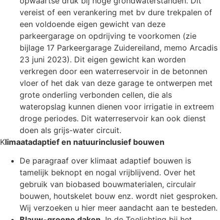
opwaartse druk bij hoge grondwaterstanden. Dit
vereist of een verankering met bv dure trekpalen of
een voldoende eigen gewicht van deze
parkeergarage on opdrijving te voorkomen (zie
bijlage 17 Parkeergarage Zuidereiland, memo Arcadis
23 juni 2023). Dit eigen gewicht kan worden
verkregen door een waterreservoir in de betonnen
vloer of het dak van deze garage te ontwerpen met
grote onderling verbonden cellen, die als
wateropslag kunnen dienen voor irrigatie in extreem
droge periodes. Dit waterreservoir kan ook dienst
doen als grijs-water circuit.
K
limaatadaptief en natuurinclusief bouwen
De paragraaf over klimaat adaptief bouwen is
tamelijk beknopt en nogal vrijblijvend. Over het
gebruik van biobased bouwmaterialen, circulair
bouwen, houtskelet bouw enz. wordt niet gesproken.
Wij verzoeken u hier meer aandacht aan te besteden.
Blauw-groene daken
. In de Toelichting bij het